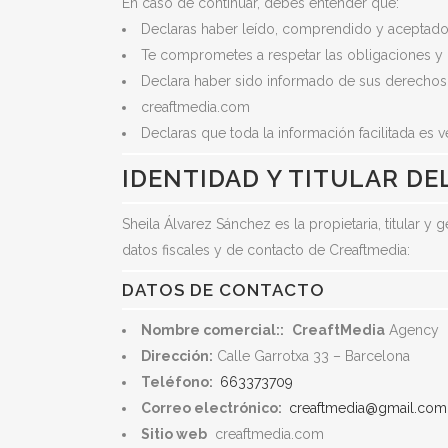
En caso de continuar, debes entender que:
Declaras haber leído, comprendido y aceptado
A
Te comprometes a respetar las obligaciones y 
Declara haber sido informado de sus derechos c
creaftmedia.com
Declaras que toda la información facilitada es v
IDENTIDAD Y TITULAR DE
Sheila Álvarez Sánchez es la propietaria, titular
datos fiscales y de contacto de Creaftmedia:
DATOS DE CONTACTO
Nombre comercial::
CreaftMedia
Agency
Dirección:
Calle Garrotxa 33 – Barcelona
Teléfono:
663373709
Correo electrónico:
creaftmedia@gmail.com
Sitio web
creaftmedia.com