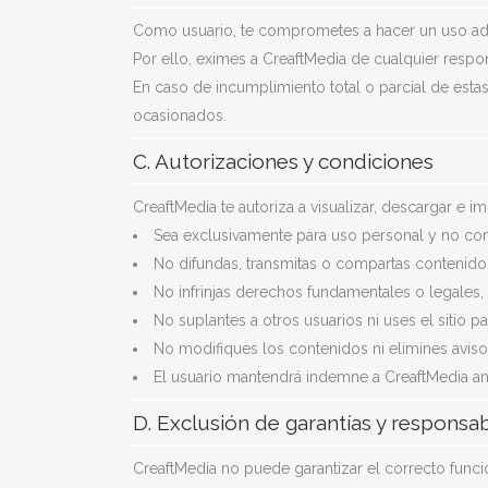
Como usuario, te comprometes a hacer un uso adecu
Por ello, eximes a CreaftMedia de cualquier respo
En caso de incumplimiento total o parcial de esta
ocasionados.
C. Autorizaciones y condiciones
CreaftMedia te autoriza a visualizar, descargar e 
Sea exclusivamente para uso personal y no com
No difundas, transmitas o compartas contenidos s
No infrinjas derechos fundamentales o legales, n
No suplantes a otros usuarios ni uses el sitio pa
No modifiques los contenidos ni elimines avis
El usuario mantendrá indemne a CreaftMedia an
D. Exclusión de garantías y responsa
CreaftMedia no puede garantizar el correcto funci