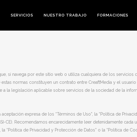
E
SERVICIOS
NUESTRO TRABAJO
FORMACIONES
ue, si navega por este sitio web o utiliza cualquiera de los servicio
e estas normas constituyen un contrato entre CreaftMedia y el usuari
 a la legislación aplicable sobre servicios de la sociedad de la inf
ceptación expresa de los “Términos de Uso”, la “Política de Privacida
SI-CE). Recomendamos encarecidamente leer detenidamente cada uno 
a “Política de Privacidad y Protección de Datos” o la “Política de Cook