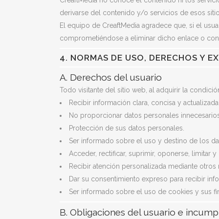
CreaftMedia no conoce el contenido ni los servici
derivarse del contenido y/o servicios de esos sitio
El equipo de CreaftMedia agradece que, si el usu
comprometiéndose a eliminar dicho enlace o conte
4. NORMAS DE USO, DERECHOS Y E
A. Derechos del usuario
Todo visitante del sitio web, al adquirir la condic
Recibir información clara, concisa y actualizada
No proporcionar datos personales innecesarios
Protección de sus datos personales.
Ser informado sobre el uso y destino de los d
Acceder, rectificar, suprimir, oponerse, limitar y
Recibir atención personalizada mediante otros 
Dar su consentimiento expreso para recibir inf
Ser informado sobre el uso de cookies y sus fin
B. Obligaciones del usuario e incump