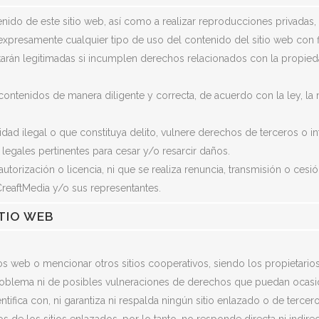
ntenido de este sitio web, así como a realizar reproducciones privad
expresamente cualquier tipo de uso del contenido del sitio web con 
án legitimadas si incumplen derechos relacionados con la propiedad i
os contenidos de manera diligente y correcta, de acuerdo con la ley, la
ad ilegal o que constituya delito, vulnere derechos de terceros o infr
legales pertinentes para cesar y/o resarcir daños.
rización o licencia, ni que se realiza renuncia, transmisión o cesión
CreaftMedia y/o sus representantes.
ITIO WEB
ios web o mencionar otros sitios cooperativos, siendo los propietario
blema ni de posibles vulneraciones de derechos que puedan ocasiona
ntifica con, ni garantiza ni respalda ningún sitio enlazado o de ter