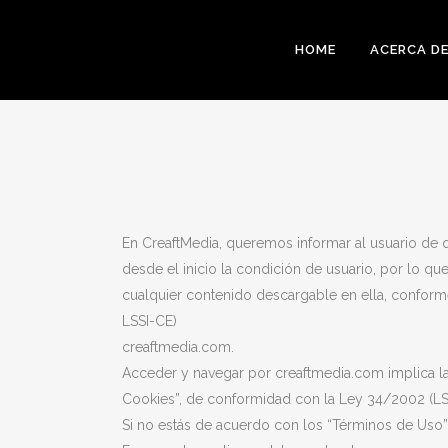
HOME
ACERCA D
En CreaftMedia, queremos informar al usuario de q
desde el inicio la condición de usuario, por lo qu
cualquier contenido descargable en ella, conforme
LSSI-CE)
creaftmedia.com.
Acceder y navegar por creaftmedia.com implica la a
Cookies”, de conformidad con la Ley 34/2002 (LS
Si no estás de acuerdo con los “Términos de Uso”, l