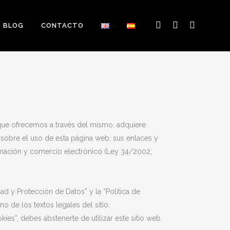
BLOG
CONTACTO
s que ofrecemos a través del mismo, adquiere
o sobre el uso de esta página web, sus enlaces y
ormación y comercio electrónico (Ley 34/2002,
d y Protección de Datos” y la “Política de
de los textos legales del sitio.
ies”, debes abstenerte de utilizar este sitio web.