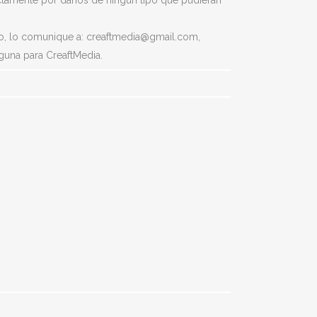
rectamente por daños de ningún tipo que pudieran
ado, lo comunique a: creaftmedia@gmail.com,
guna para CreaftMedia.