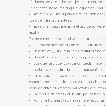
afectados por circunstancias ajenas a su equipo.
En concreto, no asume ninguna responsabilidad p
Interferencias, interrupciones, fallos, omisio
cualquier otra causa externa.
Intrusiones ilícitas mediante el uso de softwar
medio.
Por no cumplir las expectativas del usuario con re
Acceso de menores al contenido incluido en el
En concreto, y sin limitación, CreaftMedia no s
El contenido, la información, las opiniones y l
Cualquier uso que los usuarios puedan hacer de
intelectual y/o industrial, la información confidenc
La realización de actos de competencia desleal 
compromisos contractuales de cualquier clase, der
pertenecientes a un tercero por razón de la trans
La pérdida de datos del usuario por causas no 
Por lo tanto, CreaftMedia no se hace responsab