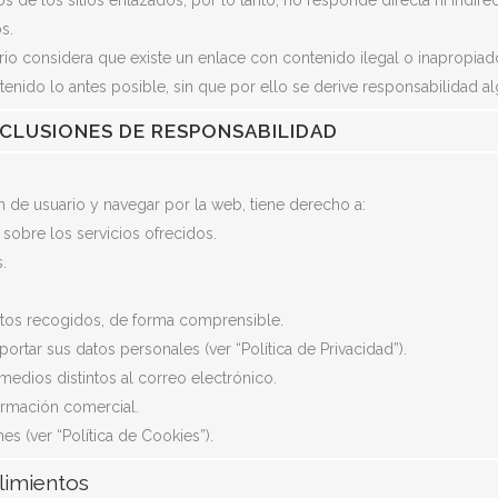
os de los sitios enlazados, por lo tanto, no responde directa ni indi
s.
ario considera que existe un enlace con contenido ilegal o inapropi
nido lo antes posible, sin que por ello se derive responsabilidad al
XCLUSIONES DE RESPONSABILIDAD
ión de usuario y navegar por la web, tiene derecho a:
 sobre los servicios ofrecidos.
.
atos recogidos, de forma comprensible.
 portar sus datos personales (ver “Política de Privacidad”).
medios distintos al correo electrónico.
ormación comercial.
es (ver “Política de Cookies”).
limientos