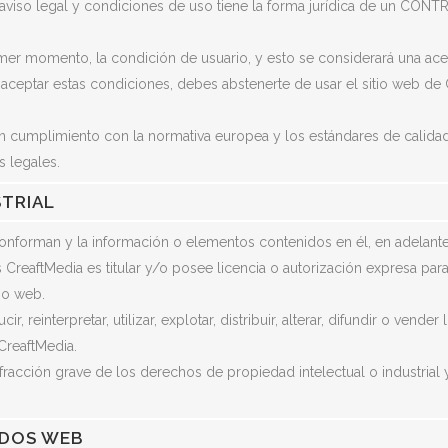
iso legal y condiciones de uso tiene la forma jurídica de un CONTRA
mer momento, la condición de usuario, y esto se considerará una acep
ceptar estas condiciones, debes abstenerte de usar el sitio web de
 En cumplimiento con la normativa europea y los estándares de calida
s legales.
STRIAL
 conforman y la información o elementos contenidos en él, en adela
es CreaftMedia es titular y/o posee licencia o autorización expresa p
tio web.
, reinterpretar, utilizar, explotar, distribuir, alterar, difundir o vend
CreaftMedia.
fracción grave de los derechos de propiedad intelectual o industrial 
IDOS WEB