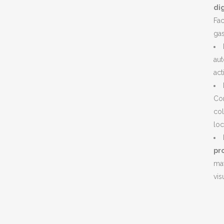
dig
Fac
gas
aut
act
Co
col
loc
pr
mat
vis