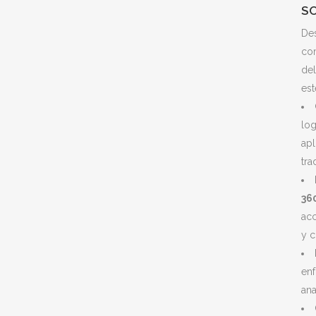
S
De
co
del
est
log
apl
tra
360
acc
y c
en
ana