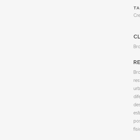
TA
Cre
C
Br
R
Br
res
urb
dif
des
est
pos
fís