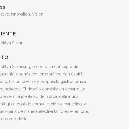
GS
ative, Innovation, Vision
LIENTE
ooklyn Sushi
ETO
ooklyn Sushi surgió como un concepto de
taurante japonés contemporáneo con espíritu
ano, fusión creativa y propuesta gastronómica
erenciadora. El desafío consistía en desarrollar
de cero la identidad de marca, definir una
rategia global de comunicación y marketing, y
icionarla de manera efectiva tanto en el entorno
ico como digital.